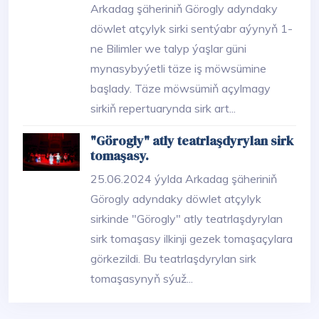
Arkadag şäheriniň Görogly adyndaky
döwlet atçylyk sirki sentýabr aýynyň 1-
ne Bilimler we talyp ýaşlar güni
mynasybyýetli täze iş möwsümine
başlady. Täze möwsümiň açylmagy
sirkiň repertuarynda sirk art...
"Görogly" atly teatrlaşdyrylan sirk
tomaşasy.
25.06.2024 ýylda Arkadag şäheriniň
Görogly adyndaky döwlet atçylyk
sirkinde "Görogly" atly teatrlaşdyrylan
sirk tomaşasy ilkinji gezek tomaşaçylara
görkezildi. Bu teatrlaşdyrylan sirk
tomaşasynyň sýuž...