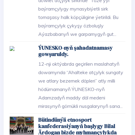
döwlet atçylyk sirkinde “Täze ýyl”
baýramçylygy mynasybiýetli sirk
tomaşasy halk köpçüligine ýetirildi. Bu
baýramçylyk çykyşy özboluşly
Aýazbabanyň we garpamygyň gut...
ÝUNESKO-nyň şahadatnamasy
gowşuruldy.
12-nji oktýabrda geçirilen maslahatyň
dowamynda “Ahalteke atçylyk sungaty
we atlary bezemek däpleri” atly milli
hödürnamanyň ÝUNESKO-nyň
Adamzadyň maddy däl medeni
mirasynyň görnükli nusgalarynyň sana...
Bütindünýä etnosport
kanfederasiýanyň başlygy Bilal
Ärdogan bizde myhmançylykda