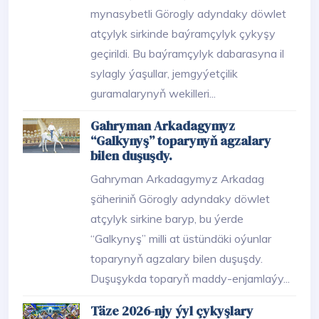
mynasybetli Görogly adyndaky döwlet
atçylyk sirkinde baýramçylyk çykyşy
geçirildi. Bu baýramçylyk dabarasyna il
sylagly ýaşullar, jemgyýetçilik
guramalarynyň wekilleri...
Gahryman Arkadagymyz
“Galkynyş” toparynyň agzalary
bilen duşuşdy.
Gahryman Arkadagymyz Arkadag
şäheriniň Görogly adyndaky döwlet
atçylyk sirkine baryp, bu ýerde
“Galkynyş” milli at üstündäki oýunlar
toparynyň agzalary bilen duşuşdy.
Duşuşykda toparyň maddy-enjamlaýy...
Täze 2026-njy ýyl çykyşlary