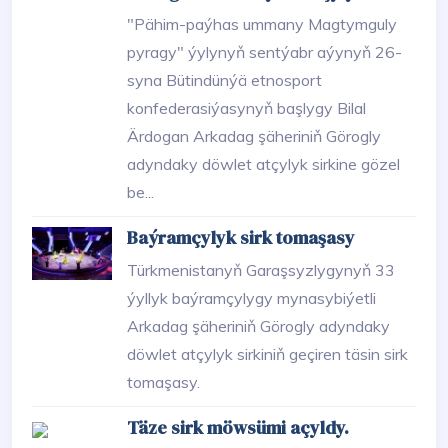
"Pähim-paýhas ummany Magtymguly
pyragy" ýylynyň sentýabr aýynyň 26-
syna Bütindünýä etnosport
konfederasiýasynyň başlygy Bilal
Ärdogan Arkadag şäheriniň Görogly
adyndaky döwlet atçylyk sirkine gözel
be...
Baýramçylyk sirk tomaşasy
Türkmenistanyň Garaşsyzlygynyň 33
ýyllyk baýramçylygy mynasybiýetli
Arkadag şäheriniň Görogly adyndaky
döwlet atçylyk sirkiniň geçiren täsin sirk
tomaşasy.
Täze sirk möwsümi açyldy.