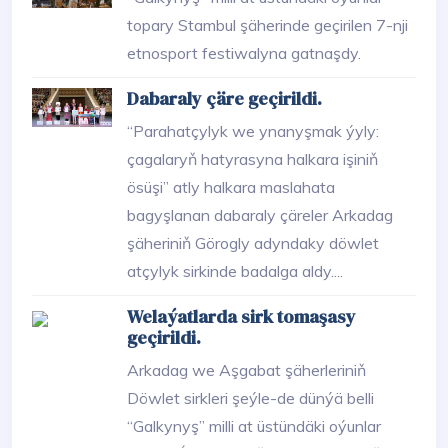
topary Stambul şäherinde geçirilen 7-nji
etnosport festiwalyna gatnaşdy.
Dabaraly çäre geçirildi.
“Parahatçylyk we ynanyşmak ýyly:
çagalaryň hatyrasyna halkara işiniň
ösüşi” atly halkara maslahata
bagyşlanan dabaraly çäreler Arkadag
şäheriniň Görogly adyndaky döwlet
atçylyk sirkinde badalga aldy....
Welaýatlarda sirk tomaşasy
geçirildi.
Arkadag we Aşgabat şäherleriniň
Döwlet sirkleri şeýle-de dünýä belli
“Galkynyş” milli at üstündäki oýunlar