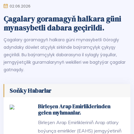
02.06.2026
Çagalary goramagyň halkara güni
mynasybetli dabara geçirildi.
Çagalary goramagyň halkara güni mynasybetli Görogly
adyndaky döwlet atçylyk sirkinde baýramçylyk çykyşy
geçirildi. Bu baýramçylyk dabarasyna il sylagly ýaşullar,
jemgyýetçilik guramalarynyň wekilleri we bagtyýar çagalar
gatnaşdy.
Soňky Habarlar
Birleşen Arap Emirliklerinden
gelen myhmanlar.
Birleşen Arap Emirlikleriniň Arap atlary
boýunça emirlikler (EAHS) jemgyýetiniň