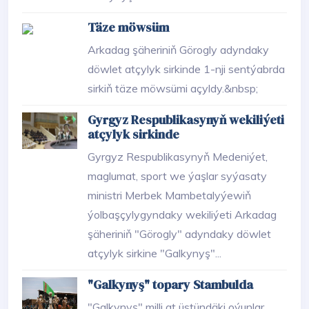
Täze möwsüm
Arkadag şäheriniň Görogly adyndaky
döwlet atçylyk sirkinde 1-nji sentýabrda
sirkiň täze möwsümi açyldy.&nbsp;
Gyrgyz Respublikasynyň wekiliýeti
atçylyk sirkinde
Gyrgyz Respublikasynyň Medeniýet,
maglumat, sport we ýaşlar syýasaty
ministri Merbek Mambetalyýewiň
ýolbaşçylygyndaky wekiliýeti Arkadag
şäheriniň "Görogly" adyndaky döwlet
atçylyk sirkine "Galkynyş"...
"Galkynyş" topary Stambulda
"Galkynyş" milli at üstündäki oýunlar