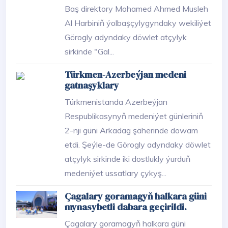
Baş direktory Mohamed Ahmed Musleh
Al Harbiniň ýolbaşçylygyndaky wekiliýet
Görogly adyndaky döwlet atçylyk
sirkinde "Gal...
Türkmen-Azerbeýjan medeni
gatnaşyklary
Türkmenistanda Azerbeýjan
Respublikasynyň medeniýet günleriniň
2-nji güni Arkadag şäherinde dowam
etdi. Şeýle-de Görogly adyndaky döwlet
atçylyk sirkinde iki dostlukly ýurduň
medeniýet ussatlary çykyş...
Çagalary goramagyň halkara güni
mynasybetli dabara geçirildi.
Çagalary goramagyň halkara güni