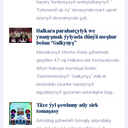
topary Ýurdumyzyň welaýatlarynyň “
Türkmeniň ak öý” binasynda mart-aprel
aýynyň dowamynda çyk...
Halkara parahatçylyk we
ynanyşmak ýylynda dünýä meşhur
bolan “Galkynyş”
Monakonyň Monte-Karlo şäherinde
geçirilen 47-nji Halkara sirk festiwalynda
Altyn Kuboga mynasyp bolan
Türkmenistanyň “Galkynyş” milli at
üstündäki oýunlar toparynyň
agzalarynyň gazanan üstünligine bag...
Täze ýyl şowhuny atly sirk
tomaşasy
Arkadag şäheriniň Görogly adyndaky