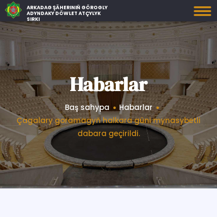
ARKADAG ŞÄHERINIŇ GÖROGLY
ADYNDAKY DÖWLET ATÇYLYK
SIRKI
Habarlar
Baş sahypa
Habarlar
Çagalary goramagyň halkara güni mynasybetli
dabara geçirildi.