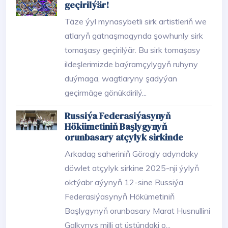
geçirilýär!
Täze ýyl mynasybetli sirk artistleriň we
atlaryň gatnaşmagynda şowhunly sirk
tomaşasy geçirilýär. Bu sirk tomaşasy
ildeşlerimizde baýramçylygyň ruhyny
duýmaga, wagtlaryny şadyýan
geçirmäge gönükdirilý...
Russiýa Federasiýasynyň
Hökümetiniň Başlygynyň
orunbasary atçylyk sirkinde
Arkadag saheriniň Görogly adyndaky
döwlet atçylyk sirkine 2025-nji ýylyň
oktýabr aýynyň 12-sine Russiýa
Federasiýasynyň Hökümetiniň
Başlygynyň orunbasary Marat Husnullini
Galkynyş milli at üstündaki o...