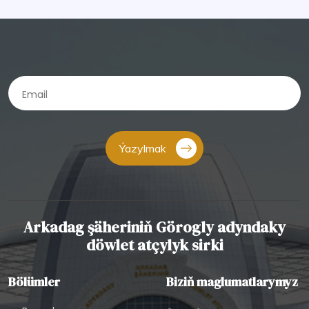
Ýazylmak
Arkadag şäheriniň Görogly adyndaky
döwlet atçylyk sirki
Bölümler
Biziň maglumatlarymyz