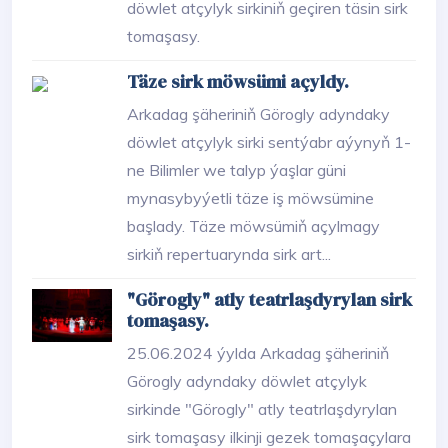
döwlet atçylyk sirkiniň geçiren täsin sirk
tomaşasy.
Täze sirk möwsümi açyldy.
Arkadag şäheriniň Görogly adyndaky
döwlet atçylyk sirki sentýabr aýynyň 1-
ne Bilimler we talyp ýaşlar güni
mynasybyýetli täze iş möwsümine
başlady. Täze möwsümiň açylmagy
sirkiň repertuarynda sirk art...
"Görogly" atly teatrlaşdyrylan sirk
tomaşasy.
25.06.2024 ýylda Arkadag şäheriniň
Görogly adyndaky döwlet atçylyk
sirkinde "Görogly" atly teatrlaşdyrylan
sirk tomaşasy ilkinji gezek tomaşaçylara