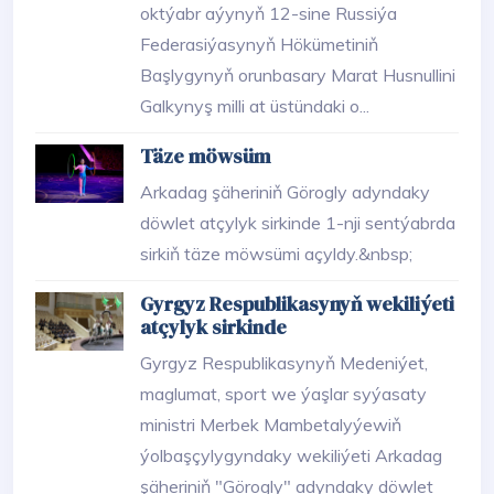
oktýabr aýynyň 12-sine Russiýa
Federasiýasynyň Hökümetiniň
Başlygynyň orunbasary Marat Husnullini
Galkynyş milli at üstündaki o...
Täze möwsüm
Arkadag şäheriniň Görogly adyndaky
döwlet atçylyk sirkinde 1-nji sentýabrda
sirkiň täze möwsümi açyldy.&nbsp;
Gyrgyz Respublikasynyň wekiliýeti
atçylyk sirkinde
Gyrgyz Respublikasynyň Medeniýet,
maglumat, sport we ýaşlar syýasaty
ministri Merbek Mambetalyýewiň
ýolbaşçylygyndaky wekiliýeti Arkadag
şäheriniň "Görogly" adyndaky döwlet