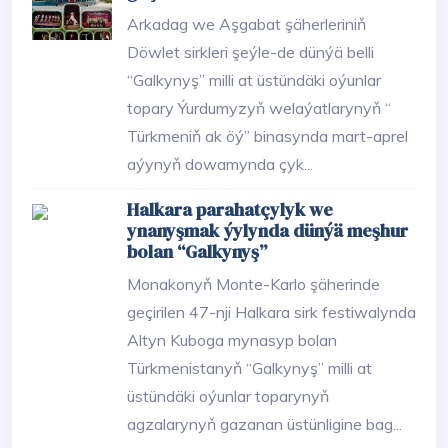
Arkadag we Aşgabat şäherleriniň
Döwlet sirkleri şeýle-de dünýä belli
“Galkynyş” milli at üstündäki oýunlar
topary Ýurdumyzyň welaýatlarynyň “
Türkmeniň ak öý” binasynda mart-aprel
aýynyň dowamynda çyk...
Halkara parahatçylyk we
ynanyşmak ýylynda dünýä meşhur
bolan “Galkynyş”
Monakonyň Monte-Karlo şäherinde
geçirilen 47-nji Halkara sirk festiwalynda
Altyn Kuboga mynasyp bolan
Türkmenistanyň “Galkynyş” milli at
üstündäki oýunlar toparynyň
agzalarynyň gazanan üstünligine bag...