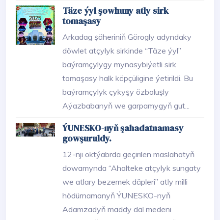
Täze ýyl şowhuny atly sirk
tomaşasy
Arkadag şäheriniň Görogly adyndaky
döwlet atçylyk sirkinde “Täze ýyl”
baýramçylygy mynasybiýetli sirk
tomaşasy halk köpçüligine ýetirildi. Bu
baýramçylyk çykyşy özboluşly
Aýazbabanyň we garpamygyň gut...
ÝUNESKO-nyň şahadatnamasy
gowşuruldy.
12-nji oktýabrda geçirilen maslahatyň
dowamynda “Ahalteke atçylyk sungaty
we atlary bezemek däpleri” atly milli
hödürnamanyň ÝUNESKO-nyň
Adamzadyň maddy däl medeni