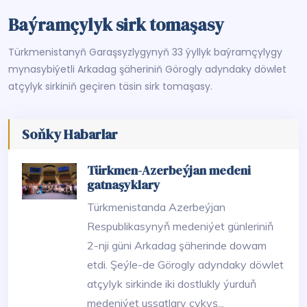
Baýramçylyk sirk tomaşasy
Türkmenistanyň Garaşsyzlygynyň 33 ýyllyk baýramçylygy
mynasybiýetli Arkadag şäheriniň Görogly adyndaky döwlet
atçylyk sirkiniň geçiren täsin sirk tomaşasy.
Soňky Habarlar
Türkmen-Azerbeýjan medeni
gatnaşyklary
Türkmenistanda Azerbeýjan
Respublikasynyň medeniýet günleriniň
2-nji güni Arkadag şäherinde dowam
etdi. Şeýle-de Görogly adyndaky döwlet
atçylyk sirkinde iki dostlukly ýurduň
medeniýet ussatlary çykyş...