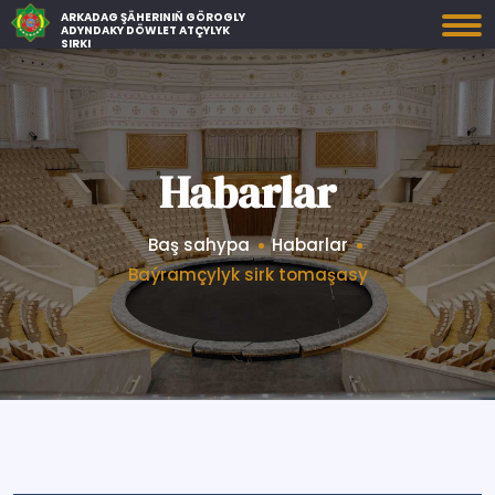
ARKADAG ŞÄHERINIŇ GÖROGLY
ADYNDAKY DÖWLET ATÇYLYK
SIRKI
Habarlar
Baş sahypa
Habarlar
Baýramçylyk sirk tomaşasy