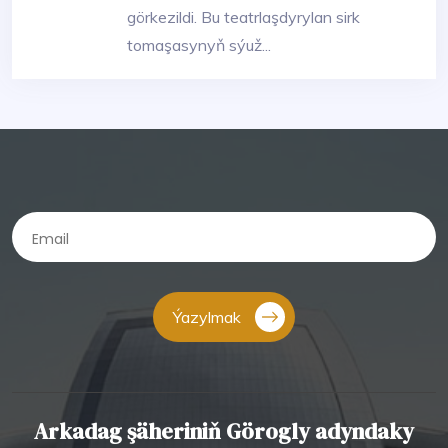
görkezildi. Bu teatrlaşdyrylan sirk
tomaşasynyň sýuž...
Ýazylmak
Arkadag şäheriniň Görogly adyndaky