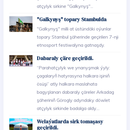
atçylyk sirkine "Galkynyş"...
"Galkynyş" topary Stambulda
"Galkynyş" milli at üstündäki oýunlar
topary Stambul şäherinde geçirilen 7-nji
etnosport festiwalyna gatnaşdy.
Dabaraly çäre geçirildi.
“Parahatçylyk we ynanyşmak ýyly:
çagalaryň hatyrasyna halkara işiniň
ösüşi” atly halkara maslahata
bagyşlanan dabaraly çäreler Arkadag
şäheriniň Görogly adyndaky döwlet
atçylyk sirkinde badalga aldy....
Welaýatlarda sirk tomaşasy
geçirildi.