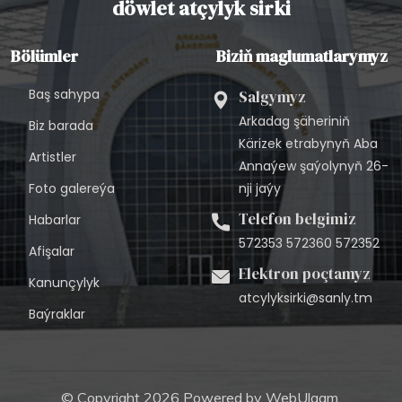
döwlet atçylyk sirki
Bölümler
Biziň maglumatlarymyz
Baş sahypa
Salgymyz
Arkadag şäheriniň
Biz barada
Kärizek etrabynyň Aba
Artistler
Annaýew şaýolynyň 26-
Foto galereýa
nji jaýy
Telefon belgimiz
Habarlar
572353 572360 572352
Afişalar
Elektron poçtamyz
Kanunçylyk
atcylyksirki@sanly.tm
Baýraklar
© Copyright 2026 Powered by
WebUlgam.