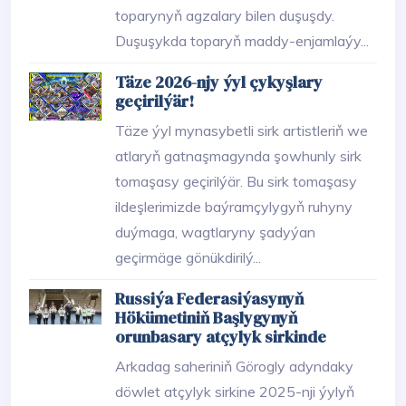
toparynyň agzalary bilen duşuşdy.
Duşuşykda toparyň maddy-enjamlaýy...
Täze 2026-njy ýyl çykyşlary
geçirilýär!
Täze ýyl mynasybetli sirk artistleriň we
atlaryň gatnaşmagynda şowhunly sirk
tomaşasy geçirilýär. Bu sirk tomaşasy
ildeşlerimizde baýramçylygyň ruhyny
duýmaga, wagtlaryny şadyýan
geçirmäge gönükdirilý...
Russiýa Federasiýasynyň
Hökümetiniň Başlygynyň
orunbasary atçylyk sirkinde
Arkadag saheriniň Görogly adyndaky
döwlet atçylyk sirkine 2025-nji ýylyň