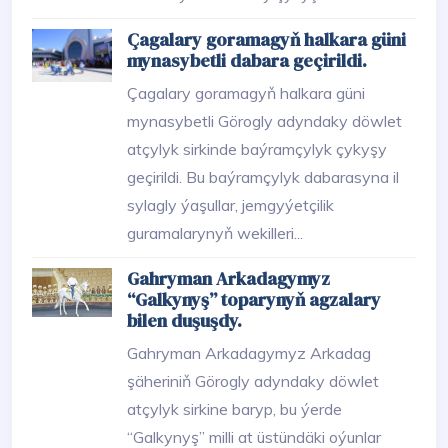
Çagalary goramagyň halkara güni
mynasybetli dabara geçirildi.
Çagalary goramagyň halkara güni
mynasybetli Görogly adyndaky döwlet
atçylyk sirkinde baýramçylyk çykyşy
geçirildi. Bu baýramçylyk dabarasyna il
sylagly ýaşullar, jemgyýetçilik
guramalarynyň wekilleri...
Gahryman Arkadagymyz
“Galkynyş” toparynyň agzalary
bilen duşuşdy.
Gahryman Arkadagymyz Arkadag
şäheriniň Görogly adyndaky döwlet
atçylyk sirkine baryp, bu ýerde
“Galkynyş” milli at üstündäki oýunlar