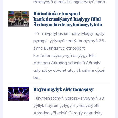
mirasynyň görnükli nusgalarynyň sana...
Bütindünýä etnosport
kanfederasiýanyň başlygy Bilal
Ärdogan bizde myhmançylykda
"Pähim-paýhas ummany Magtymguly
pyragy" ýylynyň sentýabr aýynyň 26-
syna Bütindünýä etnosport
konfederasiýasynyň başlygy Bilal
Ärdogan Arkadag şäheriniň Görogly
adyndaky döwlet atçylyk sirkine gözel
be...
Baýramçylyk sirk tomaşasy
Türkmenistanyň Garaşsyzlygynyň 33
ýyllyk baýramçylygy mynasybiýetli
Arkadag şäheriniň Görogly adyndaky