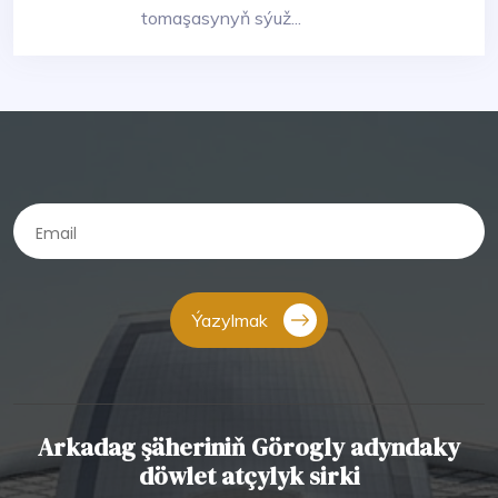
tomaşasynyň sýuž...
Ýazylmak
Arkadag şäheriniň Görogly adyndaky
döwlet atçylyk sirki