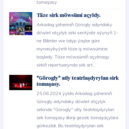
tomaşasy.
Täze sirk möwsümi açyldy.
Arkadag şäheriniň Görogly adyndaky
döwlet atçylyk sirki sentýabr aýynyň 1-
ne Bilimler we talyp ýaşlar güni
mynasybyýetli täze iş möwsümine
başlady. Täze möwsümiň açylmagy
sirkiň repertuarynda sirk art...
"Görogly" atly teatrlaşdyrylan sirk
tomaşasy.
25.06.2024 ýylda Arkadag şäheriniň
Görogly adyndaky döwlet atçylyk
sirkinde "Görogly" atly teatrlaşdyrylan
sirk tomaşasy ilkinji gezek tomaşaçylara
görkezildi. Bu teatrlaşdyrylan sirk