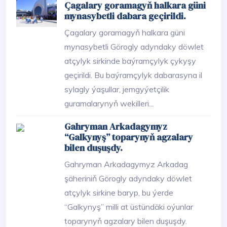
Çagalary goramagyň halkara güni
mynasybetli dabara geçirildi.
Çagalary goramagyň halkara güni
mynasybetli Görogly adyndaky döwlet
atçylyk sirkinde baýramçylyk çykyşy
geçirildi. Bu baýramçylyk dabarasyna il
sylagly ýaşullar, jemgyýetçilik
guramalarynyň wekilleri...
Gahryman Arkadagymyz
“Galkynyş” toparynyň agzalary
bilen duşuşdy.
Gahryman Arkadagymyz Arkadag
şäheriniň Görogly adyndaky döwlet
atçylyk sirkine baryp, bu ýerde
“Galkynyş” milli at üstündäki oýunlar
toparynyň agzalary bilen duşuşdy.