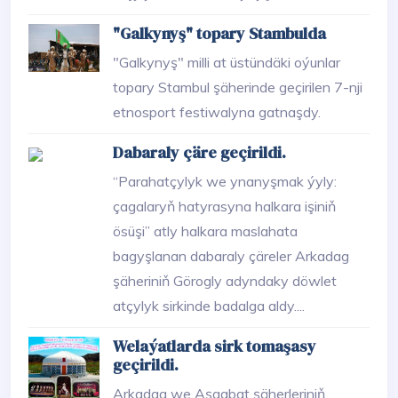
"Galkynyş" topary Stambulda
"Galkynyş" milli at üstündäki oýunlar
topary Stambul şäherinde geçirilen 7-nji
etnosport festiwalyna gatnaşdy.
Dabaraly çäre geçirildi.
“Parahatçylyk we ynanyşmak ýyly:
çagalaryň hatyrasyna halkara işiniň
ösüşi” atly halkara maslahata
bagyşlanan dabaraly çäreler Arkadag
şäheriniň Görogly adyndaky döwlet
atçylyk sirkinde badalga aldy....
Welaýatlarda sirk tomaşasy
geçirildi.
Arkadag we Aşgabat şäherleriniň