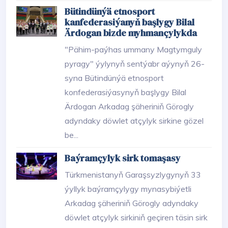
Bütindünýä etnosport
kanfederasiýanyň başlygy Bilal
Ärdogan bizde myhmançylykda
"Pähim-paýhas ummany Magtymguly
pyragy" ýylynyň sentýabr aýynyň 26-
syna Bütindünýä etnosport
konfederasiýasynyň başlygy Bilal
Ärdogan Arkadag şäheriniň Görogly
adyndaky döwlet atçylyk sirkine gözel
be...
Baýramçylyk sirk tomaşasy
Türkmenistanyň Garaşsyzlygynyň 33
ýyllyk baýramçylygy mynasybiýetli
Arkadag şäheriniň Görogly adyndaky
döwlet atçylyk sirkiniň geçiren täsin sirk