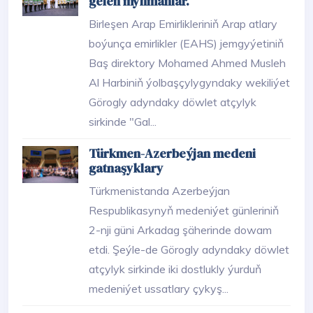
gelen myhmanlar.
Birleşen Arap Emirlikleriniň Arap atlary
boýunça emirlikler (EAHS) jemgyýetiniň
Baş direktory Mohamed Ahmed Musleh
Al Harbiniň ýolbaşçylygyndaky wekiliýet
Görogly adyndaky döwlet atçylyk
sirkinde "Gal...
Türkmen-Azerbeýjan medeni
gatnaşyklary
Türkmenistanda Azerbeýjan
Respublikasynyň medeniýet günleriniň
2-nji güni Arkadag şäherinde dowam
etdi. Şeýle-de Görogly adyndaky döwlet
atçylyk sirkinde iki dostlukly ýurduň
medeniýet ussatlary çykyş...