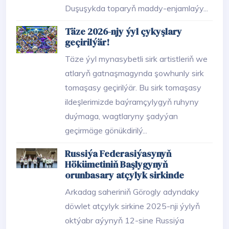
Duşuşykda toparyň maddy-enjamlaýy...
Täze 2026-njy ýyl çykyşlary
geçirilýär!
Täze ýyl mynasybetli sirk artistleriň we
atlaryň gatnaşmagynda şowhunly sirk
tomaşasy geçirilýär. Bu sirk tomaşasy
ildeşlerimizde baýramçylygyň ruhyny
duýmaga, wagtlaryny şadyýan
geçirmäge gönükdirilý...
Russiýa Federasiýasynyň
Hökümetiniň Başlygynyň
orunbasary atçylyk sirkinde
Arkadag saheriniň Görogly adyndaky
döwlet atçylyk sirkine 2025-nji ýylyň
oktýabr aýynyň 12-sine Russiýa