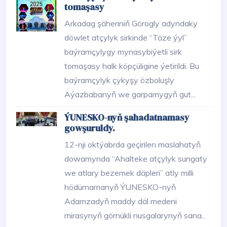
tomaşasy
Arkadag şäheriniň Görogly adyndaky
döwlet atçylyk sirkinde “Täze ýyl”
baýramçylygy mynasybiýetli sirk
tomaşasy halk köpçüligine ýetirildi. Bu
baýramçylyk çykyşy özboluşly
Aýazbabanyň we garpamygyň gut...
ÝUNESKO-nyň şahadatnamasy
gowşuruldy.
12-nji oktýabrda geçirilen maslahatyň
dowamynda “Ahalteke atçylyk sungaty
we atlary bezemek däpleri” atly milli
hödürnamanyň ÝUNESKO-nyň
Adamzadyň maddy däl medeni
mirasynyň görnükli nusgalarynyň sana...