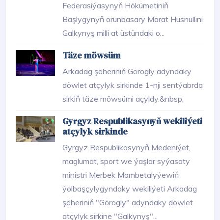
Federasiýasynyň Hökümetiniň
Başlygynyň orunbasary Marat Husnullini
Galkynyş milli at üstündaki o...
Täze möwsüm
Arkadag şäheriniň Görogly adyndaky
döwlet atçylyk sirkinde 1-nji sentýabrda
sirkiň täze möwsümi açyldy.&nbsp;
Gyrgyz Respublikasynyň wekiliýeti
atçylyk sirkinde
Gyrgyz Respublikasynyň Medeniýet,
maglumat, sport we ýaşlar syýasaty
ministri Merbek Mambetalyýewiň
ýolbaşçylygyndaky wekiliýeti Arkadag
şäheriniň "Görogly" adyndaky döwlet
atçylyk sirkine "Galkynyş"...