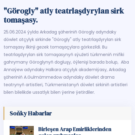
"Görogly" atly teatrlaşdyrylan sirk
tomaşasy.
25.06.2024 ýylda Arkadag şäheriniň Görogly adyndaky
döwlet atçylyk sirkinde "Görogly" atly teatrlaşdyrylan sirk
tomaşasy ilkinji gezek tomaşaçylara görkezildi. Bu
teatrlaşdyrylan sirk tomaşasynyň sýužeti türkmeniň mifiki
gahrymany Göroglynyň dogluşy, öýlenişi barada bolup, Aba
Annaýew adyndaky Halkara atçylyk akademiýasy, Arkadag
şäheriniň A.Gulmämmedow adyndaky döwlet drama
teatrynyň artistleri, Türkmenistanyň döwlet sirkiniň artistleri
bilen bilelikde ussatlyk bilen ýerine ýetirdiler.
Soňky Habarlar
Birleşen Arap Emirliklerinden