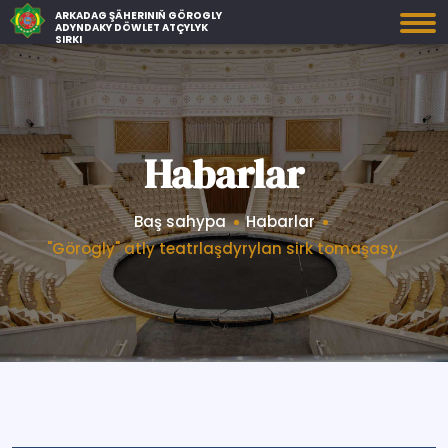
ARKADAG ŞÄHERINIŇ GÖROGLY
ADYNDAKY DÖWLET ATÇYLYK
SIRKI
Habarlar
Baş sahypa
Habarlar
"Görogly" atly teatrlaşdyrylan sirk tomaşasy.