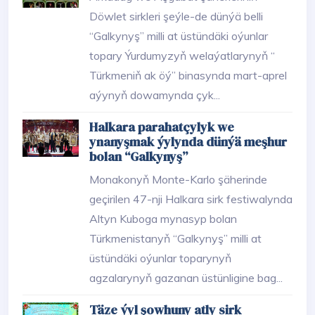
Döwlet sirkleri şeýle-de dünýä belli
“Galkynyş” milli at üstündäki oýunlar
topary Ýurdumyzyň welaýatlarynyň “
Türkmeniň ak öý” binasynda mart-aprel
aýynyň dowamynda çyk...
Halkara parahatçylyk we
ynanyşmak ýylynda dünýä meşhur
bolan “Galkynyş”
Monakonyň Monte-Karlo şäherinde
geçirilen 47-nji Halkara sirk festiwalynda
Altyn Kuboga mynasyp bolan
Türkmenistanyň “Galkynyş” milli at
üstündäki oýunlar toparynyň
agzalarynyň gazanan üstünligine bag...
Täze ýyl şowhuny atly sirk